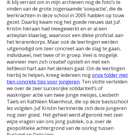
ik blij verrast om in mijn archieven nog de foto’s te
vinden van de grote zogenaamde ‘soepactie’, die de
leerkrachten in deze school in 2005 hadden op touw
gezet. Daarbij kwam nog het goede nieuws dat Juf.
Kristin hieraan had meegewerkt en er al een
actieplan klaarlag, waarvoor een dikke proficiat aan
het lerarenkorps. Maar ook de leerlingen werden
uitgenodigd om zeer concreet aan de slag te gaan,
individueel, met twee of in groep. Veel is mogelijk
wanneer men zich creatief opstelt en met een
liefdevol hart aan het denken gaat. Om de leerlingen
hierbij te helpen, kreeg iedereen nog
onze folder met
tien concrete tips voor jongeren
. Ten slotte vertelden
we over de zeer succesrijke solidariteit’s of
wasknijper actie van twee jonge meisjes, Liesbeth
Taels en Kathleen Maenhout, die op deze basisschool
les volgden. Juf Kristin herinnerde zich deze jongeren
nog zeer goed. Het geheel werd afgerond met zeer
wijze vragen van ons jong publiek, o.a. over de
geopolitieke achtergrond van de oorlog tussen
Rusland en Oekraïne.