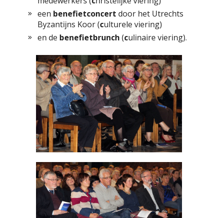
medewerkers (
c
hristelijke viering)
een
benefietconcert
door het Utrechts
Byzantijns Koor (
c
ulturele viering)
en de
benefietbrunch
(
c
ulinaire viering).