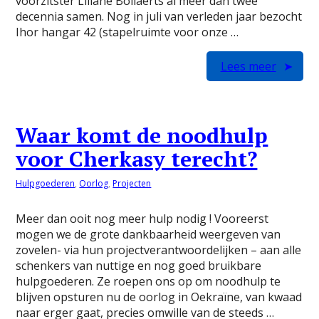
voorzitster Liliane Bollaerts al meer dan twee
decennia samen. Nog in juli van verleden jaar bezocht
Ihor hangar 42 (stapelruimte voor onze …
Lees meer
Waar komt de noodhulp
voor Cherkasy terecht?
Hulpgoederen
,
Oorlog
,
Projecten
Meer dan ooit nog meer hulp nodig ! Vooreerst
mogen we de grote dankbaarheid weergeven van
zovelen- via hun projectverantwoordelijken – aan alle
schenkers van nuttige en nog goed bruikbare
hulpgoederen. Ze roepen ons op om noodhulp te
blijven opsturen nu de oorlog in Oekraïne, van kwaad
naar erger gaat, precies omwille van de steeds …