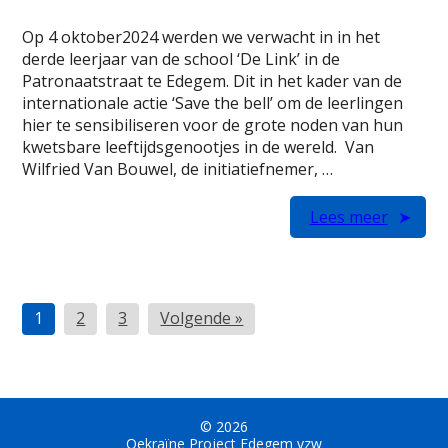
Op 4 oktober2024 werden we verwacht in in het
derde leerjaar van de school ‘De Link’ in de
Patronaatstraat te Edegem. Dit in het kader van de
internationale actie ‘Save the bell’ om de leerlingen
hier te sensibiliseren voor de grote noden van hun
kwetsbare leeftijdsgenootjes in de wereld. Van
Wilfried Van Bouwel, de initiatiefnemer, …
Lees meer
Berichten
1
2
3
Volgende »
paginering
© 2026
Oekraïne Project Edegem vzw