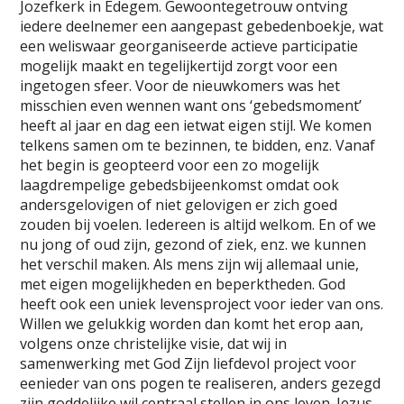
Jozefkerk in Edegem. Gewoontegetrouw ontving
iedere deelnemer een aangepast gebedenboekje, wat
een weliswaar georganiseerde actieve participatie
mogelijk maakt en tegelijkertijd zorgt voor een
ingetogen sfeer. Voor de nieuwkomers was het
misschien even wennen want ons ‘gebedsmoment’
heeft al jaar en dag een ietwat eigen stijl. We komen
telkens samen om te bezinnen, te bidden, enz. Vanaf
het begin is geopteerd voor een zo mogelijk
laagdrempelige gebedsbijeenkomst omdat ook
andersgelovigen of niet gelovigen er zich goed
zouden bij voelen. Iedereen is altijd welkom. En of we
nu jong of oud zijn, gezond of ziek, enz. we kunnen
het verschil maken. Als mens zijn wij allemaal unie,
met eigen mogelijkheden en beperktheden. God
heeft ook een uniek levensproject voor ieder van ons.
Willen we gelukkig worden dan komt het erop aan,
volgens onze christelijke visie, dat wij in
samenwerking met God Zijn liefdevol project voor
eenieder van ons pogen te realiseren, anders gezegd
zijn goddelijke wil centraal stellen in ons leven. Jezus