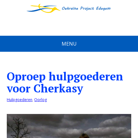
MENU
Oproep hulpgoederen
voor Cherkasy
Hulpgoederen
,
Oorlog