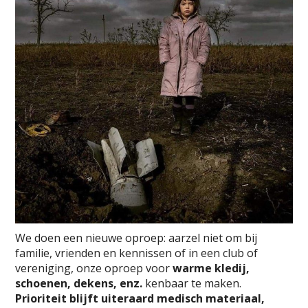
We doen een nieuwe oproep:
aarzel niet om bij
familie, vrienden en kennissen of in een club of
vereniging, onze oproep voor
warme kledij,
schoenen, dekens, enz.
kenbaar te maken.
Prioriteit blijft uiteraard medisch materiaal,