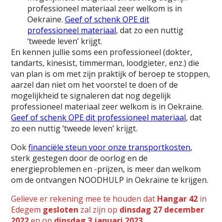
professioneel materiaal zeer welkom is in
Oekraïne.
Geef of schenk OPE dit
professioneel materiaal
, dat zo een nuttig
‘tweede leven’ krijgt.
En kennen jullie soms een professioneel (dokter,
tandarts, kinesist, timmerman, loodgieter, enz.) die
van plan is om met zijn praktijk of beroep te stoppen,
aarzel dan niet om het voorstel te doen of de
mogelijkheid te signaleren dat nog degelijk
professioneel materiaal zeer welkom is in Oekraïne.
Geef of schenk OPE dit professioneel materiaal
, dat
zo een nuttig ‘tweede leven’ krijgt.
Ook
financiële steun voor onze transportkosten
,
sterk gestegen door de oorlog en de
energieproblemen en -prijzen, is meer dan welkom
om de ontvangen NOODHULP in Oekraïne te krijgen.
Gelieve er rekening mee te houden dat
Hangar 42
in
Edegem
gesloten
zal zijn op
dinsdag 27 december
2022
en op
dinsdag 3 januari 2023
.