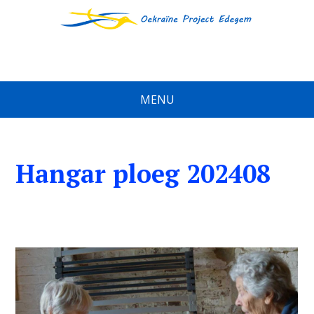
MENU
Hangar ploeg 202408