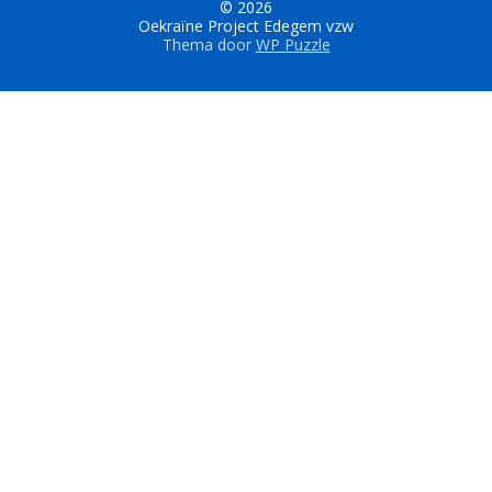
© 2026
Oekraïne Project Edegem vzw
Thema door
WP Puzzle