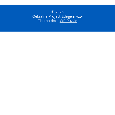
© 2026
Oekraïne Project Edegem vzw
Thema door
WP Puzzle