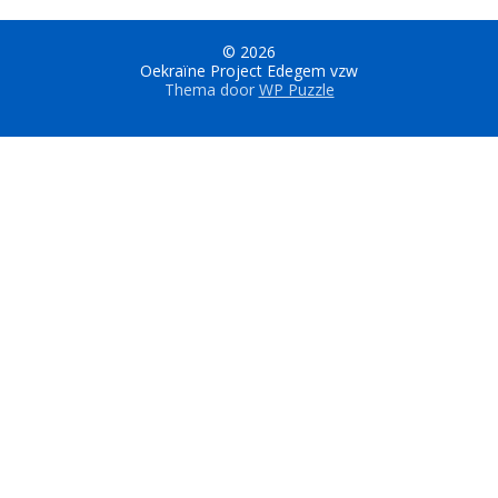
© 2026
Oekraïne Project Edegem vzw
Thema door
WP Puzzle