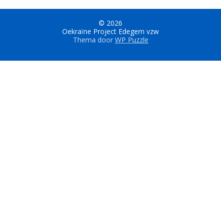
© 2026
Oekraïne Project Edegem vzw
Thema door
WP Puzzle