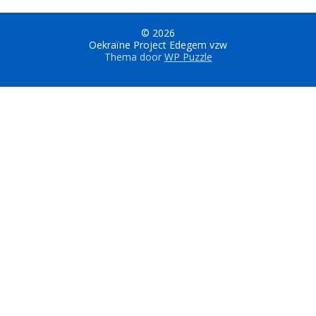
© 2026
Oekraïne Project Edegem vzw
Thema door
WP Puzzle