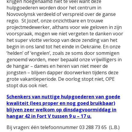
krijgen hoegenaamd niet te veel want deze
hulpgoederen worden door het centrum in
Novovolynsk verdeeld of verspreid over de ganse
regio. St Jozef, onze onzichtbare en trouwe
projectmedewerker, althans voor wie geloven in zijn
voorspraak, mogen we niet vergeten te danken voor
het super vlotte verloop van deze zending van het
begin in ons land tot het einde in Oekraïne. En onze
‘helden’ of ‘engelen’, zoals ze soms door sommigen
genoemd worden, meer bepaald onze vrijwilligers in
de hangar – dames en heren van niet meer de
jongsten – blijven dapper doorwerken tijdens deze
grote vakantieperiode. De oorlog stopt niet, OPE
stopt dus ook niet.
Schenkers van nuttige hulpgoederen van goede
kwaliteit (lees proper en nog goed bruikbaar)
blijven zeer welkom op dinsdagvoormiddag in
hangar 42 in Fort V tussen 9 u – 17 u.
Bij vragen: één telefoonnummer 03 288 73 65 (L.B.)