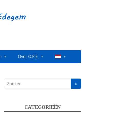
n
Over O.P.E.
CATEGORIEËN